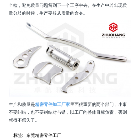
全检，避免质量问题留到下一个工序中去。在生产中若出现质
量分歧的时候，生产要服从质量的命令。
生产和质量是
精密零件加工厂家
里面很重要的两个部门，小事
不要纠结，也不要纠结对与错，以工厂的整体目标负责，否则
就得不偿失了。
标签:
东莞精密零件工厂