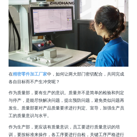
在
精密零件加工厂家
中，如何让两大部门密切配合，共同完成
各自目标而不产生冲突呢？
作为质量部，要有生产的意识。质量并不是简单的检验和判定
与停产，是能尽快解决问题，提出预防问题，避免类似问题再
发生。质量部要对产品质量要求进行判定、宣导，加强生产员
工的质量意识与水平。
作为生产部，更应该有质量意识，员工要进行质量意识的培
训，要按标准来操作，各工序要进行自检，关键工序严格进行